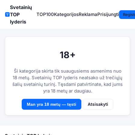
Svetainių
TOP
TOP100
Kategorijos
Reklama
Prisijungti
Regist
lyderis
18+
Ši kategorija skirta tik suaugusiems asmenims nuo
18 metų. Svetainių TOP lyderis neatsako už trečiųjų
šalių svetainių turinį. Tęsdami patvirtinate, kad jums
yra 18 metų ar daugiau.
Atsisakyti
Man yra 18 metų — tęsti