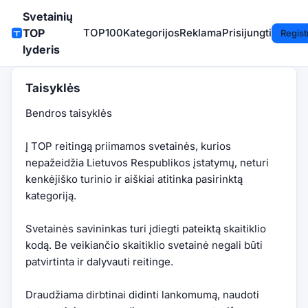
Svetainių
TOP
TOP100
Kategorijos
Reklama
Prisijungti
Regist
lyderis
Taisyklės
Bendros taisyklės
Į TOP reitingą priimamos svetainės, kurios
nepažeidžia Lietuvos Respublikos įstatymų, neturi
kenkėjiško turinio ir aiškiai atitinka pasirinktą
kategoriją.
Svetainės savininkas turi įdiegti pateiktą skaitiklio
kodą. Be veikiančio skaitiklio svetainė negali būti
patvirtinta ir dalyvauti reitinge.
Draudžiama dirbtinai didinti lankomumą, naudoti