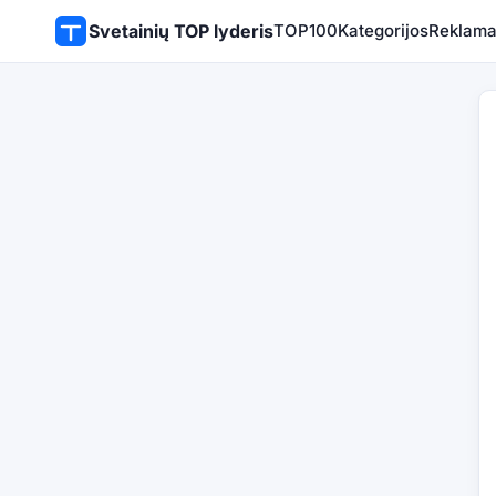
Svetainių TOP lyderis
TOP100
Kategorijos
Reklam