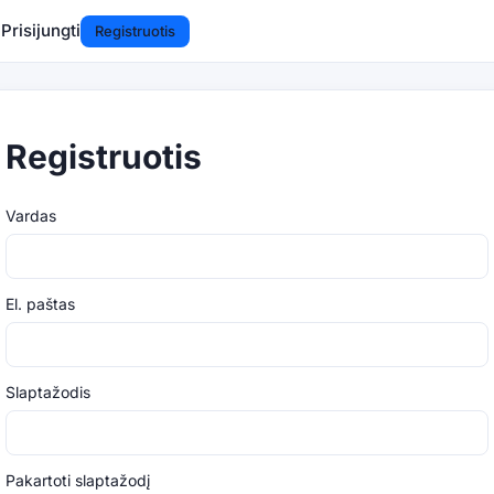
a
Prisijungti
Registruotis
Registruotis
Vardas
El. paštas
Slaptažodis
Pakartoti slaptažodį