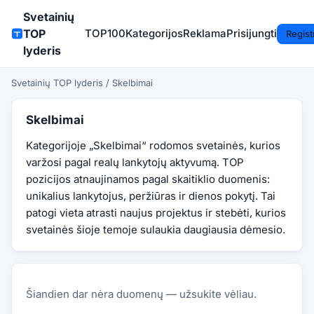
Svetainių
TOP
TOP100
Kategorijos
Reklama
Prisijungti
Regist
lyderis
Svetainių TOP lyderis
/
Skelbimai
Skelbimai
Kategorijoje „Skelbimai“ rodomos svetainės, kurios
varžosi pagal realų lankytojų aktyvumą. TOP
pozicijos atnaujinamos pagal skaitiklio duomenis:
unikalius lankytojus, peržiūras ir dienos pokytį. Tai
patogi vieta atrasti naujus projektus ir stebėti, kurios
svetainės šioje temoje sulaukia daugiausia dėmesio.
Šiandien dar nėra duomenų — užsukite vėliau.